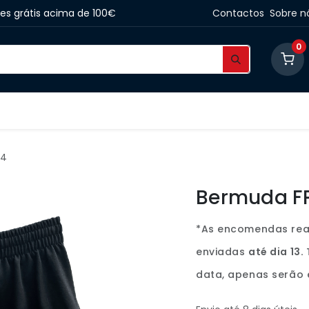
tes grátis acima de 100€
Contactos
Sobre n
0
ário de Passeio
Lifestyle
Merchandise
Blo
24
Bermuda F
*As encomendas real
enviadas
até dia 13.
data, apenas serão