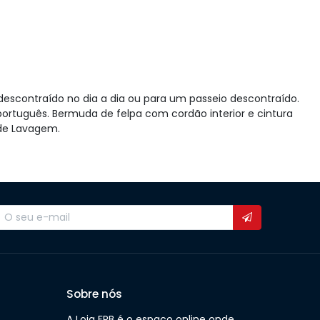
escontraído no dia a dia ou para um passeio descontraído.
ortuguês. B
ermuda
de felpa com cordão interior e cintura
 de Lavagem
.
Sobre nós
A Loja FPB é o espaço online onde