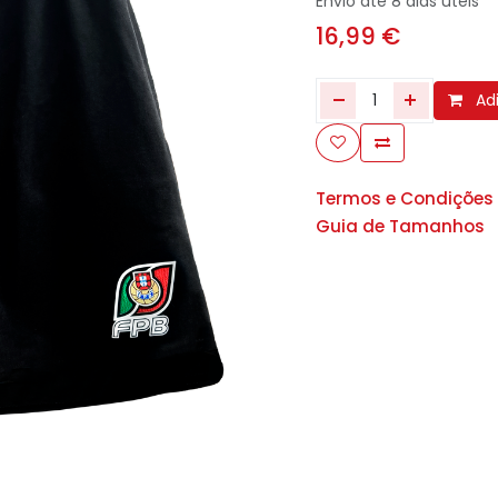
Envio até 8 dias úteis
16,99
€
Adi
Termos e Condições
Guia de Tamanhos