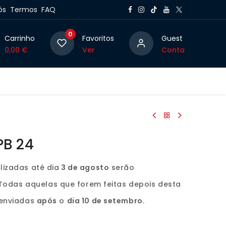
ós
Termos
FAQ
0
Carrinho
Favoritos
Guest
0,00
€
Ver
Conta
g
PB 24
izadas até dia
3 de agosto
serão
Todas aquelas que forem feitas depois desta
 enviadas
após
o
dia 10 de setembro
.