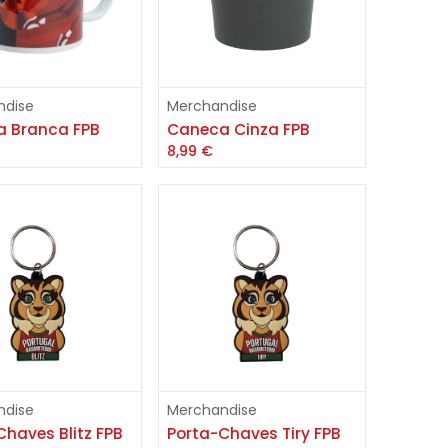
Adicionar
Adicionar
ndise
Merchandise
 Branca FPB
Caneca Cinza FPB
8,99
€
Adicionar
Adicionar
ndise
Merchandise
Chaves Blitz FPB
Porta-Chaves Tiry FPB