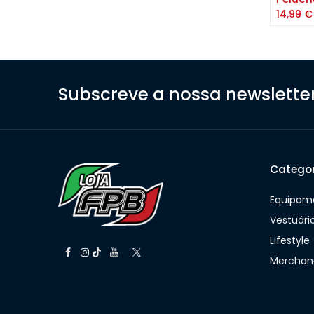
14,99
€
Subscreve a nossa newslette
Categor
Equipame
Vestuári
Lifestyle
Merchan