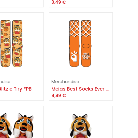
3,49
€
Adicionar
Adicionar
ndise
Merchandise
litz e Tiry FPB
Meias Best Socks Ever FPB
4,99
€