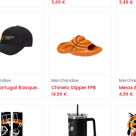
3,49
€
3,49
€
Adicionar
Adicionar
ndise
Merchandise
Mercha
Boné Portugal Basquetebol
Chinelo Slipper FPB
Meias B
14,99
€
4,99
€