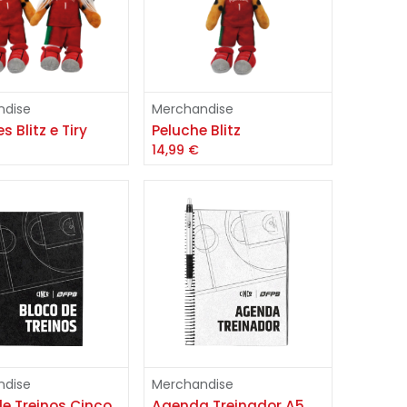
Adicionar
Adicionar
ndise
Merchandise
s Blitz e Tiry
Peluche Blitz
€
14,99
€
ndise
Merchandise
de Treinos Cinco
Agenda Treinador A5 Cinco