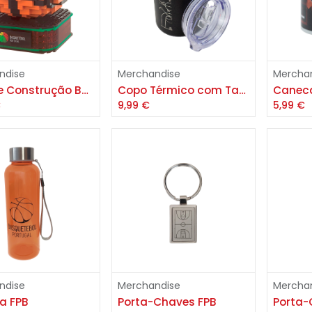
Adicionar
ndise
Merchandise
Mercha
Bola de Construção Basquetebol 3D FPB
Copo Térmico com Tampa FPB
Caneca
€
9,99
€
5,99
€
Adicionar
Adicionar
ndise
Merchandise
Mercha
a FPB
Porta-Chaves FPB
Porta-