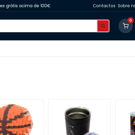
tes grátis acima de 100€
Contactos
Sobre n
0
ário de Passeio
Lifestyle
Merchandise
Blo