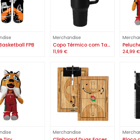
Adicionar
Adicionar
ndise
Merchandise
Mercha
Basketball FPB
Copo Térmico com Tampa FPB 1,2L
Peluche
11,99
€
24,99
Adicionar
Adicionar
ndise
Merchandise
Mercha
 Tiry
Clipboard Duas Faces Cinco
Bloco 