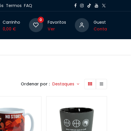
ós
Termos
FAQ
0
Carrinho
Favoritos
Guest
0,00
€
Ver
Conta
g
Ordenar por :
Destaques