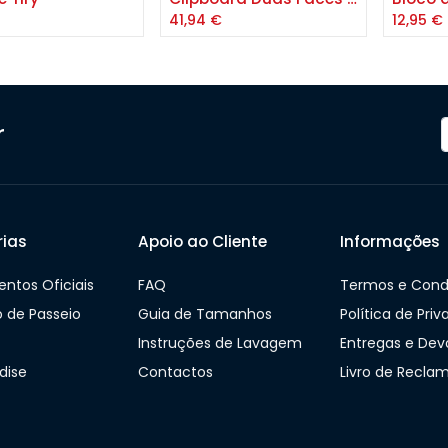
41,94
€
12,95
€
r
ias
Apoio ao Cliente
Informações
ntos Oficiais
FAQ
Termos e Cond
o de Passeio
Guia de Tamanhos
Política de Pri
Instruções de Lavagem
Entregas e Dev
dise
Contactos
Livro de Recla