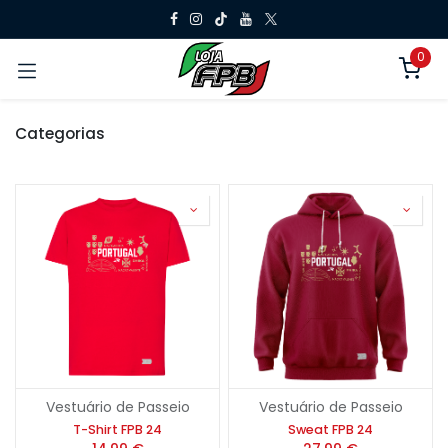
Pular para o conteúdo
0
Categorias
Vestuário de Passeio
Vestuário de Passeio
T-Shirt FPB 24
Sweat FPB 24