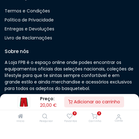
Termos e Condições
Política de Privacidade
Entregas e Devoluções
Livro de Reclamações
Sobre nós
A Loja FPB é o espaço online onde podes encontrar os
equipamentos oficiais das seleções nacionais, coleções de
lifestyle para que te sintas sempre confortável e em
grande estilo e ainda merchandise e acessórios exclusivos
para todos os adeptos do basquetebol.
Preço:
Adicionar ao carrinho
20,00
€
0
0
© 2025 Federação Portuguesa de Basquetebol. Todos os
Conta
Início
Pesquisar
Favoritos
Carrinho
direitos reservados
Lista de Preços Atualizada