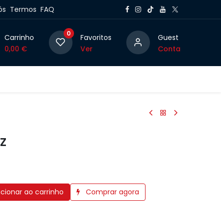
ós
Termos
FAQ
0
Carrinho
Favoritos
Guest
0,00
€
Ver
Conta
g
z
cionar ao carrinho
Comprar agora