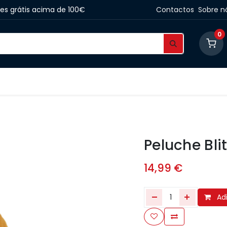
tes grátis acima de 100€
Contactos
Sobre n
0
ário de Passeio
Lifestyle
Merchandise
Blo
Peluche Blit
14,99
€
Adi